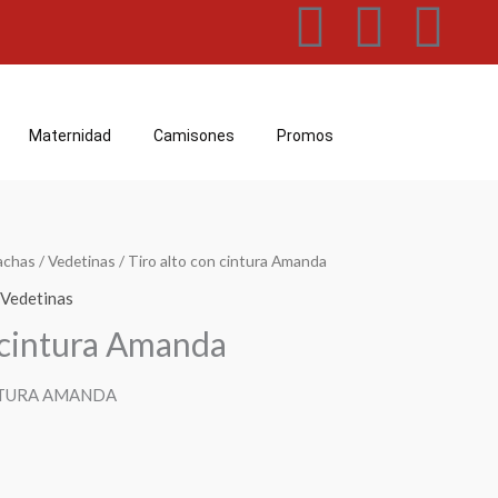
F
W
I
a
h
n
c
a
s
Maternidad
Camisones
Promos
e
t
t
b
s
a
chas
/
Vedetinas
/ Tiro alto con cintura Amanda
o
a
g
Vedetinas
n cintura Amanda
o
p
r
k
p
a
NTURA AMANDA
m