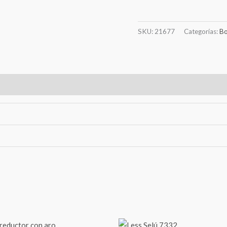
SKU:
21677
Categorías:
B