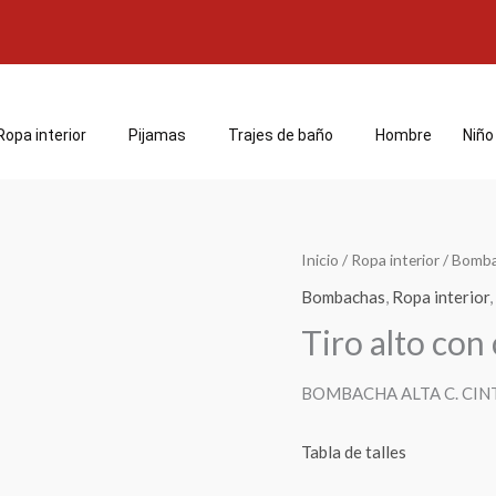
Ropa interior
Pijamas
Trajes de baño
Hombre
Niño
Inicio
/
Ropa interior
/
Bomba
Bombachas
,
Ropa interior
,
Tiro alto co
BOMBACHA ALTA C. CI
Tabla de talles