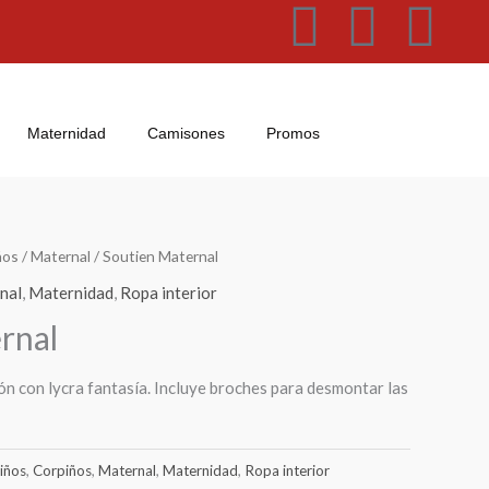
F
W
I
a
h
n
c
a
s
Maternidad
Camisones
Promos
e
t
t
b
s
a
ños
/
Maternal
/ Soutien Maternal
o
a
g
nal
,
Maternidad
,
Ropa interior
rnal
o
p
r
k
p
a
n con lycra fantasía. Incluye broches para desmontar las
m
iños
,
Corpiños
,
Maternal
,
Maternidad
,
Ropa interior