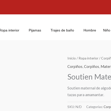
Ropa interior
Pijamas
Trajes de baño
Hombre
Niño
Inicio
/
Ropa interior
/
Corpi
Corpiños
,
Corpiños
,
Mater
Soutien Mate
Soutien maternal de algodó
tazas para amamantar.
SKU:
N/D
Categorías:
Corp