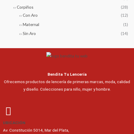
Corpiños
(28)
Con Aro
(12)
Maternal
(1)
Sin Aro
(14)
Bendita Tu Lencería
Ofrecemos productos de lencería de primeras marcas, moda, calidad
y diseño. Colecciones para niño, mujer y hombre.
UBICACIÓN
Av. Constitución 5014, Mar del Plata,