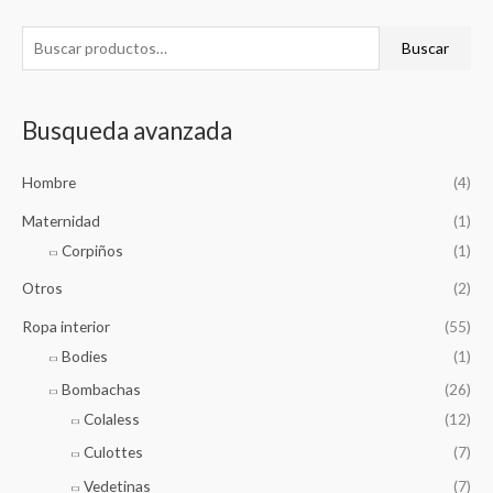
B
Buscar
u
s
Busqueda avanzada
c
a
Hombre
(4)
r
p
Maternidad
(1)
o
Corpiños
(1)
r
Otros
(2)
:
Ropa interior
(55)
Bodies
(1)
Bombachas
(26)
Colaless
(12)
Culottes
(7)
Vedetinas
(7)