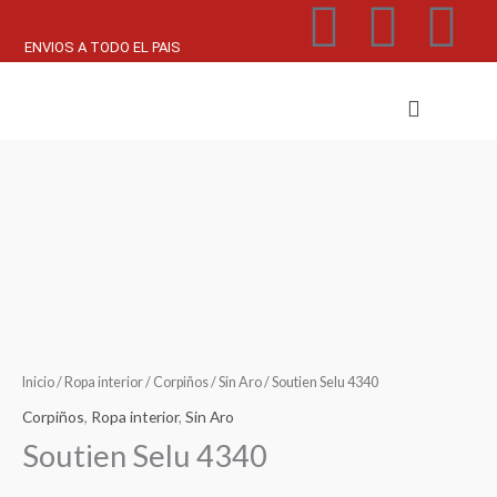
F
W
I
Ir
al
ENVIOS A TODO EL PAIS
a
h
n
contenido
Menu
c
a
s
e
t
t
b
s
a
o
a
g
o
p
r
Inicio
/
Ropa interior
/
Corpiños
/
Sin Aro
/ Soutien Selu 4340
k
p
a
Corpiños
,
Ropa interior
,
Sin Aro
m
Soutien Selu 4340