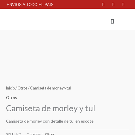
F
W
I
Ir
ENVIOS A TODO EL PAIS
a
h
n
c
a
s
al
e
t
t
Menu
contenido
b
s
a
o
a
g
o
p
r
k
p
a
m
Inicio
/
Otros
/ Camiseta de morley y tul
Otros
Camiseta de morley y tul
Camiseta de morley con detalle de tul en escote
SKU:
N/D
Categoría:
Otros